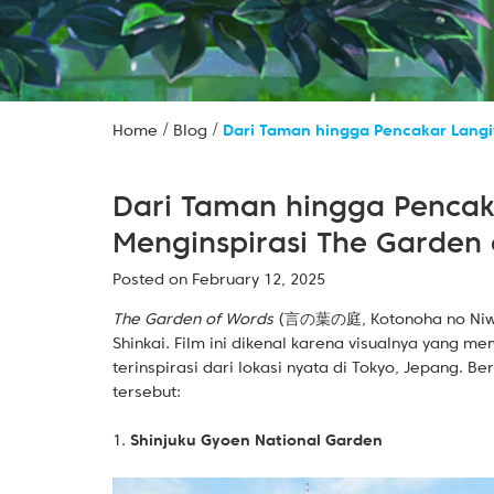
/
/
Home
Blog
Dari Taman hingga Pencakar Langi
Dari Taman hingga Pencak
Menginspirasi The Garden
Posted on February 12, 2025
The Garden of Words
(言の葉の庭, Kotonoha no Niwa) 
Shinkai. Film ini dikenal karena visualnya yang m
terinspirasi dari lokasi nyata di Tokyo, Jepang. B
tersebut:
1.
Shinjuku Gyoen National Garden