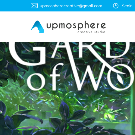
moc.liamg@evitaercerehpsompu
Senin 